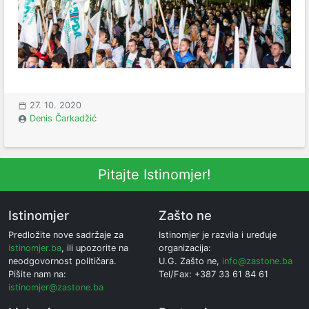
27. 10. 2020
Denis Čarkadžić
Pitajte Istinomjer!
Istinomjer
Zašto ne
Predložite nove sadržaje za
Istinomjer je razvila i uređuje
istinomjer.ba
, ili upozorite na
organizacija:
neodgovornost političara.
U.G. Zašto ne,
info@zastone.ba
Pišite nam na:
Tel/Fax: +387 33 61 84 61
istinomjer@zastone.ba