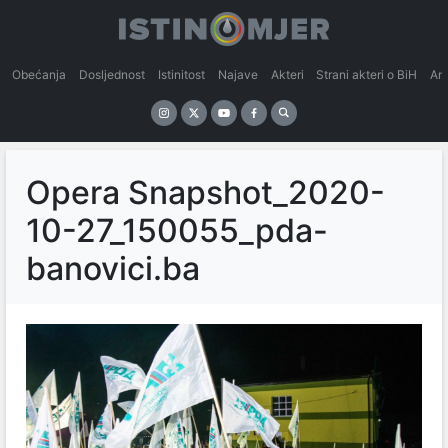
Obećanja
Dosljednost
Istinitost
Najave
Akteri
Strani akteri o BiH
An
Opera Snapshot_2020-
10-27_150055_pda-
banovici.ba