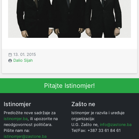
13. 01. 2015
Dalio Sijah
Pitajte Istinomjer!
Istinomjer
Zašto ne
Predložite nove sadržaje za
Istinomjer je razvila i uređuje
istinomjer.ba
, ili upozorite na
organizacija:
neodgovornost političara.
U.G. Zašto ne,
info@zastone.ba
Pišite nam na:
Tel/Fax: +387 33 61 84 61
istinomjer@zastone.ba