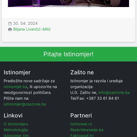
30. 04. 2024
Biljana Livančić-Milić
Pitajte Istinomjer!
Istinomjer
Zašto ne
Predložite nove sadržaje za
Istinomjer je razvila i uređuje
istinomjer.ba
, ili upozorite na
organizacija:
neodgovornost političara.
U.G. Zašto ne,
info@zastone.ba
Pišite nam na:
Tel/Fax: +387 33 61 84 61
istinomjer@zastone.ba
Linkovi
Partneri
O Istinomjeru
Istinomer.rs
Metodologija
Raskrinkavanje.ba
Istinomjer tim
Faktograf.hr