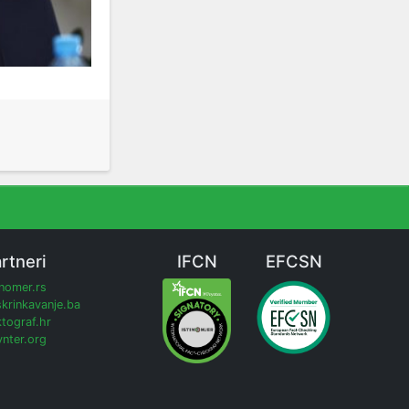
rtneri
IFCN
EFCSN
inomer.rs
krinkavanje.ba
tograf.hr
nter.org