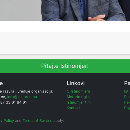
Pitajte Istinomjer!
ne
Linkovi
Pa
e razvila i uređuje organizacija:
O Istinomjeru
Ist
 ne,
info@zastone.ba
Metodologija
Ras
387 33 61 84 61
Istinomjer tim
Fak
Kontakt
Poy
y Policy
and
Terms of Service
apply.