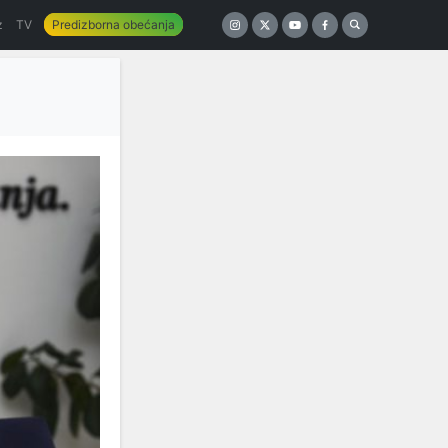
z
TV
Predizborna obećanja