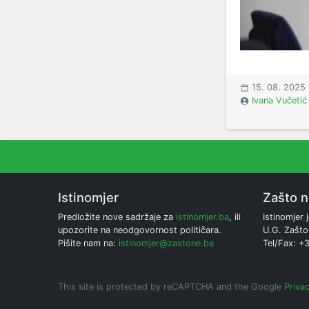
15. 08. 2025
Ivana Vučetić
Istinomjer
Zašto 
Predložite nove sadržaje za
istinomjer.ba
, ili
Istinomjer j
upozorite na neodgovornost političara.
U.G. Zašto
Pišite nam na:
istinomjer@zastone.ba
Tel/Fax: +
This site is protected by reCAPTCHA and the Google
Privac