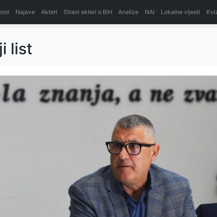
itost
Najave
Akteri
Strani akteri o BiH
Analize
NAI
Lokalne vijesti
Kvi
i list