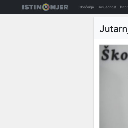
Obećanja
Dosljednost
Istin
Jutarnj