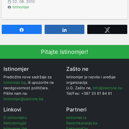
22. 08. 2010
Istinomjer
Share
Share
Tweet
Pitajte Istinomjer!
Istinomjer
Zašto ne
Predložite nove sadržaje za
Istinomjer je razvila i uređuje
istinomjer.ba
, ili upozorite na
organizacija:
neodgovornost političara.
U.G. Zašto ne,
info@zastone.ba
Pišite nam na:
Tel/Fax: +387 33 61 84 61
istinomjer@zastone.ba
Linkovi
Partneri
O Istinomjeru
Istinomer.rs
Metodologija
Raskrinkavanje.ba
Istinomjer tim
Faktograf.hr