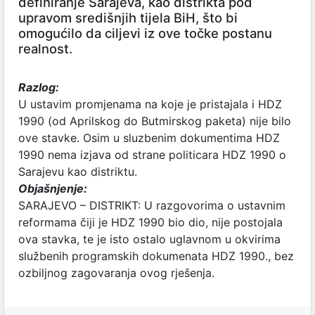
definiranje Sarajeva, kao distrikta pod
upravom središnjih tijela BiH, što bi
omogućilo da ciljevi iz ove točke postanu
realnost.
Razlog:
U ustavim promjenama na koje je pristajala i HDZ
1990 (od Aprilskog do Butmirskog paketa) nije bilo
ove stavke. Osim u sluzbenim dokumentima HDZ
1990 nema izjava od strane politicara HDZ 1990 o
Sarajevu kao distriktu.
Objašnjenje:
SARAJEVO – DISTRIKT: U razgovorima o ustavnim
reformama čiji je HDZ 1990 bio dio, nije postojala
ova stavka, te je isto ostalo uglavnom u okvirima
službenih programskih dokumenata HDZ 1990., bez
ozbiljnog zagovaranja ovog rješenja.