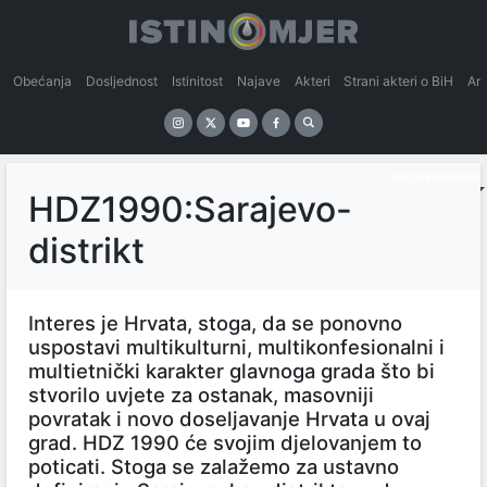
Obećanja
Dosljednost
Istinitost
Najave
Akteri
Strani akteri o BiH
An
UNCATEGORIZED
HDZ1990:Sarajevo-
distrikt
Interes je Hrvata, stoga, da se ponovno
uspostavi multikulturni, multikonfesionalni i
multietnički karakter glavnoga grada što bi
stvorilo uvjete za ostanak, masovniji
povratak i novo doseljavanje Hrvata u ovaj
grad. HDZ 1990 će svojim djelovanjem to
poticati. Stoga se zalažemo za ustavno