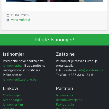
11. 04. 2025
Ivana Vučetić
Pitajte Istinomjer!
Istinomjer
Zašto ne
Predložite nove sadržaje za
Istinomjer je razvila i uređuje
istinomjer.ba
, ili upozorite na
organizacija:
neodgovornost političara.
U.G. Zašto ne,
info@zastone.ba
Pišite nam na:
Tel/Fax: +387 33 61 84 61
istinomjer@zastone.ba
Linkovi
Partneri
O Istinomjeru
Istinomer.rs
Metodologija
Raskrinkavanje.ba
Istinomjer tim
Faktograf.hr