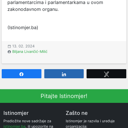
parlamentarcima i parlamentarkama u ovom
zakonodavnom organu.
(Istinomjer.ba)
13. 02. 2024
Biljana Livančić-Milić
Share
Share
Tweet
Pitajte Istinomjer!
Istinomjer
Zašto ne
Predložite nove sadržaje za
Istinomjer je razvila i uređuje
istinomjer.ba
, ili upozorite na
organizacija: