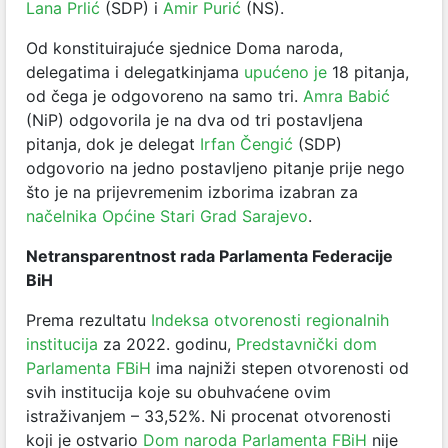
Lana Prlić
(SDP) i
Amir Purić
(NS).
Od konstituirajuće sjednice Doma naroda,
delegatima i delegatkinjama
upućeno je
18 pitanja,
od čega je odgovoreno na samo tri.
Amra Babić
(NiP) odgovorila je na dva od tri postavljena
pitanja, dok je delegat
Irfan Čengić
(SDP)
odgovorio na jedno postavljeno pitanje prije nego
što je na prijevremenim izborima izabran za
načelnika Općine Stari Grad Sarajevo
.
Netransparentnost rada Parlamenta Federacije
BiH
Prema rezultatu
Indeksa otvorenosti regionalnih
institucija
za 2022. godinu,
Predstavnički dom
Parlamenta FBiH
ima najniži stepen otvorenosti od
svih institucija koje su obuhvaćene ovim
istraživanjem – 33,52%. Ni procenat otvorenosti
koji je ostvario
Dom naroda Parlamenta FBiH
nije