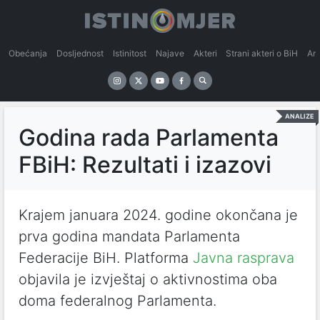
Obećanja
Dosljednost
Istinitost
Najave
Akteri
Strani akteri o BiH
An
ANALIZE
Godina rada Parlamenta
FBiH: Rezultati i izazovi
Krajem januara 2024. godine okončana je
prva godina mandata Parlamenta
Federacije BiH. Platforma
Javna rasprava
objavila je izvještaj o aktivnostima oba
doma federalnog Parlamenta.