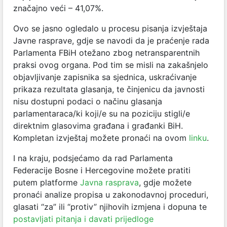
značajno veći – 41,07%.
Ovo se jasno ogledalo u procesu pisanja izvještaja
Javne rasprave, gdje se navodi da je praćenje rada
Parlamenta FBiH otežano zbog netransparentnih
praksi ovog organa. Pod tim se misli na zakašnjelo
objavljivanje zapisnika sa sjednica, uskraćivanje
prikaza rezultata glasanja, te činjenicu da javnosti
nisu dostupni podaci o načinu glasanja
parlamentaraca/ki koji/e su na poziciju stigli/e
direktnim glasovima građana i građanki BiH.
Kompletan izvještaj možete pronaći na ovom
linku
.
I na kraju, podsjećamo da rad Parlamenta
Federacije Bosne i Hercegovine možete pratiti
putem platforme
Javna rasprava
, gdje možete
pronaći analize propisa u zakonodavnoj proceduri,
glasati “za” ili “protiv” njihovih izmjena i dopuna te
postavljati pitanja i davati prijedloge