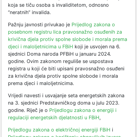
koja se tiču osoba s invaliditetom, odnosno
“neratnih” invalida.
Pažnju javnosti privukao je
Prijedlog zakona o
posebnom registru lica pravosnažno osuđenih za
krivična djela protiv spolne slobode i morala prema
djeci i maloljetnicima u FBiH
koji je usvojen na 6.
sjednici Doma naroda PFBiH u januaru 2024.
godine. Ovim zakonom reguliše se uspostava
registra u koji će biti upisani pravosnažno osuđeni
za krivična djela protiv spolne slobode i morala
prema djeci i maloljetnicima.
Vrijedi navesti i usvajanje seta energetskih zakona
na 3. sjednici Predstavničkog doma u julu 2023.
godine. Riječ je o
Prijedlogu zakona o energiji i
regulaciji energetskih djelatnosti u FBiH
,
Prijedlogu zakona o električnoj energiji FBiH
i