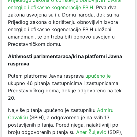
Prijedlogu zakona o korištenju obnovljivih izvora
energije i efikasne kogeneracije FBiH
. Prva dva
zakona usvojena su i u Domu naroda, dok su na
Prijedlog zakona o korištenju obnovljivih izvora
energije i efikasne kogeneracije FBiH uloženi
amandmani, te on treba biti ponovo usvojen u
Predstavničkom domu.
Aktivnosti parlamentaraca/ki na platformi Javna
rasprava
Putem platforme Javna rasprava
upućeno je
ukupno 46 pitanja zastupnicima i zastupnicama
Predstavničkog doma, dok je odgovoreno na tek
20.
Najviše pitanja upućeno je zastupniku
Admiru
Čavaliću
(SBiH), a odgovoreno je na svih 13
postavljenih pitanja. Pored njega, najaktivniji po
broju odgovorenih pitanja su
Aner Žuljević
(SDP),