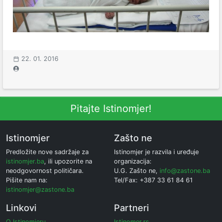
22. 01. 2016
Pitajte Istinomjer!
Istinomjer
Zašto ne
Predložite nove sadržaje za
Istinomjer je razvila i uređuje
istinomjer.ba
, ili upozorite na
organizacija:
neodgovornost političara.
U.G. Zašto ne,
info@zastone.ba
Pišite nam na:
Tel/Fax: +387 33 61 84 61
istinomjer@zastone.ba
Linkovi
Partneri
O Istinomjeru
Istinomer.rs