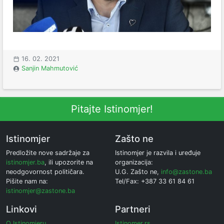
16. 02. 2021
Sanjin Mahmutović
Pitajte Istinomjer!
Istinomjer
Zašto ne
Predložite nove sadržaje za
Istinomjer je razvila i uređuje
istinomjer.ba
, ili upozorite na
organizacija:
neodgovornost političara.
U.G. Zašto ne,
info@zastone.ba
Pišite nam na:
Tel/Fax: +387 33 61 84 61
istinomjer@zastone.ba
Linkovi
Partneri
O Istinomjeru
Istinomer.rs