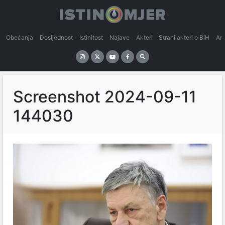
Obećanja
Dosljednost
Istinitost
Najave
Akteri
Strani akteri o BiH
An
Screenshot 2024-09-11
144030