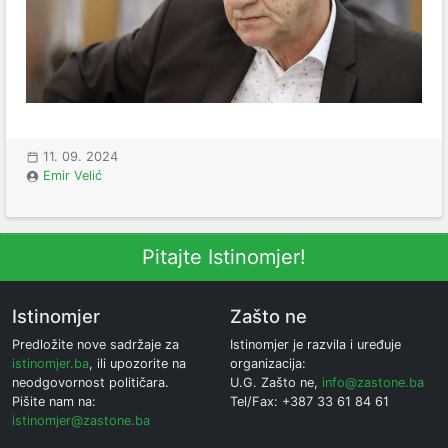
11. 09. 2024
Emir Velić
Pitajte Istinomjer!
Istinomjer
Zašto ne
Predložite nove sadržaje za
Istinomjer je razvila i uređuje
istinomjer.ba
, ili upozorite na
organizacija:
neodgovornost političara.
U.G. Zašto ne,
info@zastone.ba
Pišite nam na:
Tel/Fax: +387 33 61 84 61
istinomjer@zastone.ba