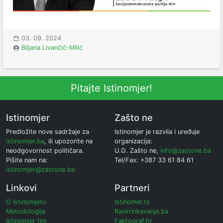
03. 09. 2024
Biljana Livančić-Milić
Pitajte Istinomjer!
Istinomjer
Zašto ne
Predložite nove sadržaje za
Istinomjer je razvila i uređuje
istinomjer.ba
, ili upozorite na
organizacija:
neodgovornost političara.
U.G. Zašto ne,
info@zastone.ba
Pišite nam na:
Tel/Fax: +387 33 61 84 61
istinomjer@zastone.ba
Linkovi
Partneri
O Istinomjeru
Istinomer.rs
Metodologija
Raskrinkavanje.ba
Istinomjer tim
Faktograf.hr