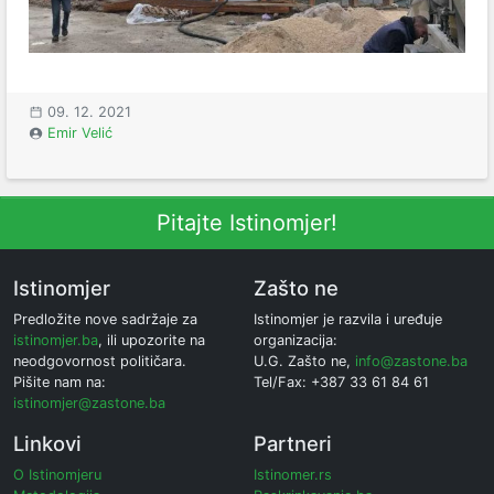
09. 12. 2021
Emir Velić
Pitajte Istinomjer!
Istinomjer
Zašto ne
Predložite nove sadržaje za
Istinomjer je razvila i uređuje
istinomjer.ba
, ili upozorite na
organizacija:
neodgovornost političara.
U.G. Zašto ne,
info@zastone.ba
Pišite nam na:
Tel/Fax: +387 33 61 84 61
istinomjer@zastone.ba
Linkovi
Partneri
O Istinomjeru
Istinomer.rs