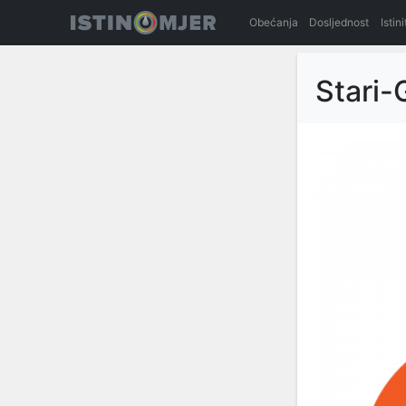
Obećanja
Dosljednost
Istin
Stari-