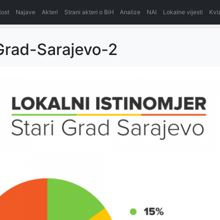
itost
Najave
Akteri
Strani akteri o BiH
Analize
NAI
Lokalne vijesti
Kvi
Grad-Sarajevo-2