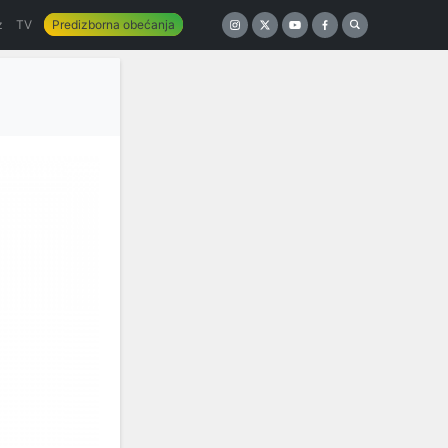
z
TV
Predizborna obećanja