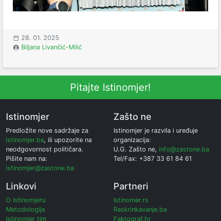
28. 01. 2025
Biljana Livančić-Milić
Pitajte Istinomjer!
Istinomjer
Zašto ne
Predložite nove sadržaje za
Istinomjer je razvila i uređuje
istinomjer.ba
, ili upozorite na
organizacija:
neodgovornost političara.
U.G. Zašto ne,
info@zastone.ba
Pišite nam na:
Tel/Fax: +387 33 61 84 61
istinomjer@zastone.ba
Linkovi
Partneri
O Istinomjeru
Istinomer.rs
Metodologija
Raskrinkavanje.ba
Istinomjer tim
Faktograf.hr