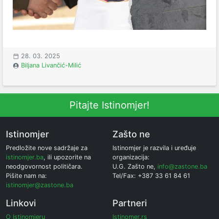
28. 03. 2025
Biljana Livančić-Milić
Pitajte Istinomjer!
Istinomjer
Zašto ne
Predložite nove sadržaje za
Istinomjer je razvila i uređuje
istinomjer.ba
, ili upozorite na
organizacija:
neodgovornost političara.
U.G. Zašto ne,
info@zastone.ba
Pišite nam na:
Tel/Fax: +387 33 61 84 61
istinomjer@zastone.ba
Linkovi
Partneri
O Istinomjeru
Istinomer.rs