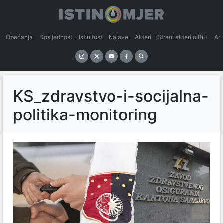
Obećanja
Dosljednost
Istinitost
Najave
Akteri
Strani akteri o BiH
An
KS_zdravstvo-i-socijalna-
politika-monitoring