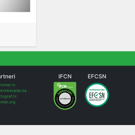
rtneri
IFCN
EFCSN
inomer.rs
krinkavanje.ba
tograf.hr
nter.org