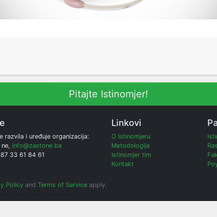
Pitajte Istinomjer!
ne
Linkovi
Pa
e razvila i uređuje organizacija:
O Istinomjeru
Ist
 ne,
info@zastone.ba
Metodologija
Ras
387 33 61 84 61
Istinomjer tim
Fak
Kontakt
Poy
y Policy
and
Terms of Service
apply.