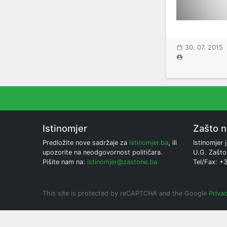
30. 07. 2015
Istinomjer
Zašto 
Predložite nove sadržaje za
istinomjer.ba
, ili
Istinomjer j
upozorite na neodgovornost političara.
U.G. Zašto
Pišite nam na:
istinomjer@zastone.ba
Tel/Fax: +
This site is protected by reCAPTCHA and the Google
Privac