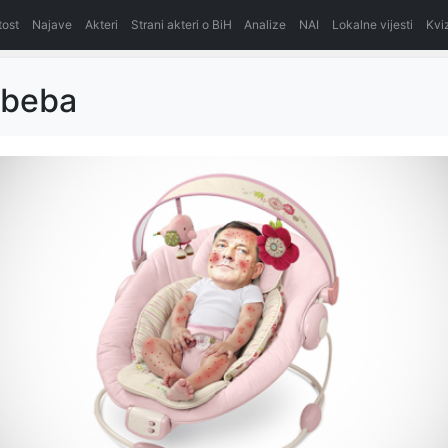
itost
Najave
Akteri
Strani akteri o BiH
Analize
NAI
Lokalne vijesti
Kvi
_beba