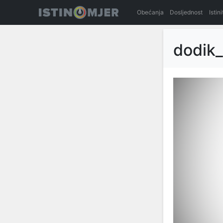
Obećanja
Dosljednost
Istin
dodik