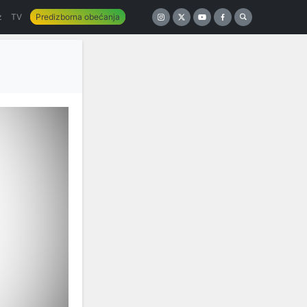
z
TV
Predizborna obećanja