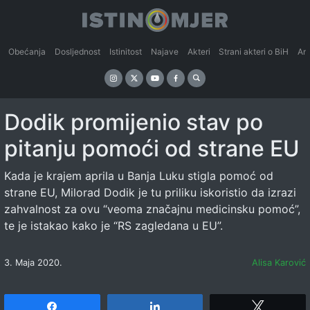
Obećanja
Dosljednost
Istinitost
Najave
Akteri
Strani akteri o BiH
An
Dodik promijenio stav po
pitanju pomoći od strane EU
Kada je krajem aprila u Banja Luku stigla pomoć od
strane EU, Milorad Dodik je tu priliku iskoristio da izrazi
zahvalnost za ovu “veoma značajnu medicinsku pomoć”,
te je istakao kako je “RS zagledana u EU”.
3. Maja 2020.
Alisa Karović
Share
Share
Tweet