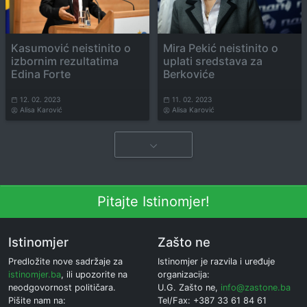
Kasumović neistinito o
Mira Pekić neistinito o
izbornim rezultatima
uplati sredstava za
Edina Forte
Berkoviće
12. 02. 2023
11. 02. 2023
Alisa Karović
Alisa Karović
Pitajte Istinomjer!
Istinomjer
Zašto ne
Predložite nove sadržaje za
Istinomjer je razvila i uređuje
istinomjer.ba
, ili upozorite na
organizacija:
neodgovornost političara.
U.G. Zašto ne,
info@zastone.ba
Pišite nam na:
Tel/Fax: +387 33 61 84 61