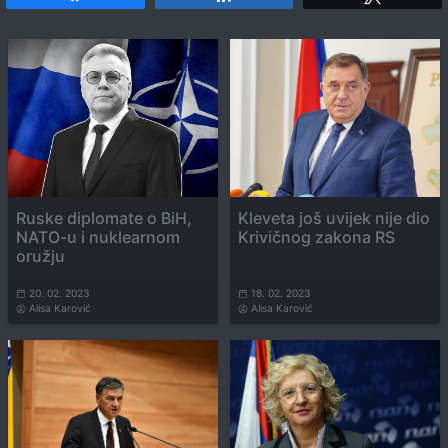
Ruske diplomate o BiH,
Kleveta još uvijek nije dio
NATO-u i nuklearnom
Krivičnog zakona RS
oružju
20. 02. 2023
18. 02. 2023
Alisa Karović
Alisa Karović