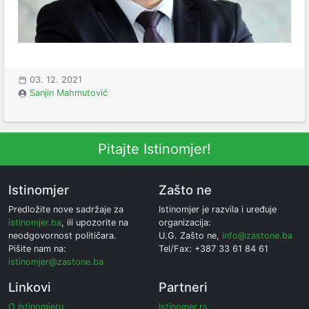
03. 12. 2021
Sanjin Mahmutović
Pitajte Istinomjer!
Istinomjer
Zašto ne
Predložite nove sadržaje za
Istinomjer je razvila i uređuje
istinomjer.ba
, ili upozorite na
organizacija:
neodgovornost političara.
U.G. Zašto ne,
info@zastone.ba
Pišite nam na:
Tel/Fax: +387 33 61 84 61
istinomjer@zastone.ba
Linkovi
Partneri
O Istinomjeru
Istinomer.rs