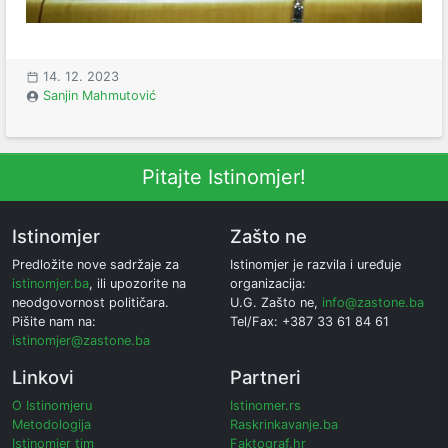
14. 12. 2023
Sanjin Mahmutović
Pitajte Istinomjer!
Istinomjer
Zašto ne
Predložite nove sadržaje za
Istinomjer je razvila i uređuje
istinomjer.ba
, ili upozorite na
organizacija:
neodgovornost političara.
U.G. Zašto ne,
info@zastone.ba
Pišite nam na:
Tel/Fax: +387 33 61 84 61
istinomjer@zastone.ba
Linkovi
Partneri
O Istinomjeru
Istinomer.rs
Metodologija
Raskrinkavanje.ba
Istinomjer tim
Faktograf.hr