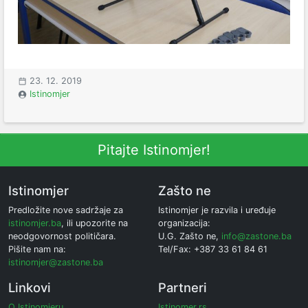
23. 12. 2019
Istinomjer
Pitajte Istinomjer!
Istinomjer
Zašto ne
Predložite nove sadržaje za
Istinomjer je razvila i uređuje
istinomjer.ba
, ili upozorite na
organizacija:
neodgovornost političara.
U.G. Zašto ne,
info@zastone.ba
Pišite nam na:
Tel/Fax: +387 33 61 84 61
istinomjer@zastone.ba
Linkovi
Partneri
O Istinomjeru
Istinomer.rs