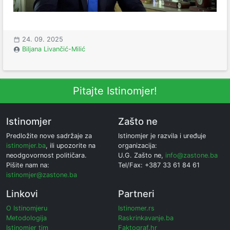
24. 09. 2025
Biljana Livančić-Milić
Pitajte Istinomjer!
Istinomjer
Zašto ne
Predložite nove sadržaje za
Istinomjer je razvila i uređuje
istinomjer.ba
, ili upozorite na
organizacija:
neodgovornost političara.
U.G. Zašto ne,
info@zastone.ba
Pišite nam na:
Tel/Fax: +387 33 61 84 61
istinomjer@zastone.ba
Linkovi
Partneri
O Istinomjeru
Istinomer.rs
Metodologija
Raskrinkavanje.ba
Istinomjer tim
Faktograf.hr