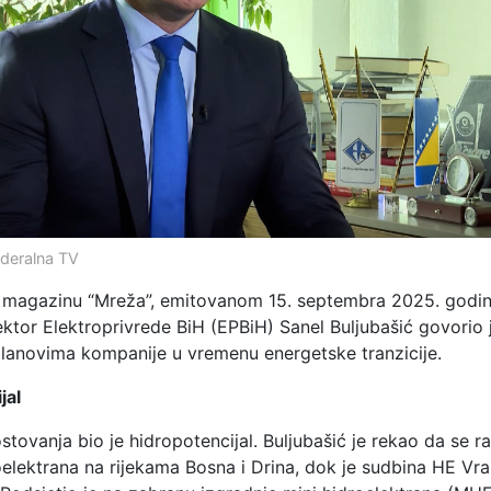
ederalna TV
 magazinu “Mreža”, emitovanom 15. septembra 2025. godin
ektor Elektroprivrede BiH (EPBiH) Sanel Buljubašić govorio 
planovima kompanije u vremenu energetske tranzicije.
jal
tovanja bio je hidropotencijal. Buljubašić je rekao da se ra
roelektrana na rijekama Bosna i Drina, dok je sudbina HE V