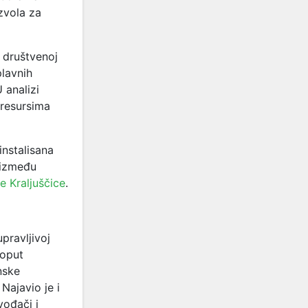
zvola za
o društvenoj
plavnih
 analizi
 resursima
instalisana
 između
ke Kraljuščice
.
upravljivoj
poput
nske
Najavio je i
vođači i