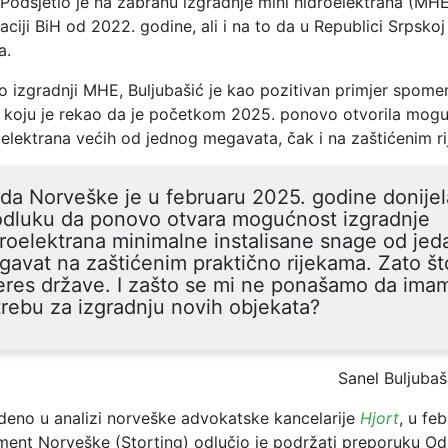
 Podsjetio je na zabranu izgradnje mini hidroelektrana (MHE)
aciji BiH od 2022. godine, ali i na to da u Republici Srpskoj
a.
 o izgradnji MHE, Buljubašić je kao pozitivan primjer spom
 koju je rekao da je početkom 2025. ponovo otvorila mog
oelektrana većih od jednog megavata, čak i na zaštićenim r
da Norveške je u februaru 2025. godine donije
 odluku da ponovo otvara mogućnost izgradnje
roelektrana minimalne instalisane snage od jed
avat na zaštićenim praktično rijekama. Zato što
eres države. I zašto se mi ne ponašamo da ima
rebu za izgradnju novih objekata?
Sanel Buljubaš
deno u analizi norveške advokatske kancelarije
Hjort
, u fe
ment Norveške (Storting) odlučio je podržati preporuku O