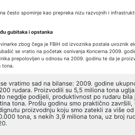
a često spominje kao prepreka nizu razvojnih i infrastrukt
đu gubitaka i opstanka
ovinarke zbog čega je FBiH od izvoznika postala uvoznik el
jubašić se vratio na početak osnivanja Koncerna 2009. godi
dnika prepolovljen u odnosu na 2009. godinu te da je proiz
a tona.
se vratimo sad na bilanse: 2009. godine ukupno
200 rudara. Proizvodili su 5,5 miliona tona uglj
to negdje podijeli, produktivnost po rudaru bila 
tina tona. Prošlu godinu smo praktično završili,
ignutu proizvodnju koju smo zatekli za više od
.000 tona, s nekih 3,9 miliona tona, uz broj ru
20.