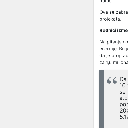
odluči.
Ova se zabran
projekata.
Rudnici izme
Na pitanje n
energije, Bul
da je broj ra
za 1,6 milion
Da 
10.
se 
sto
pod
200
5.1