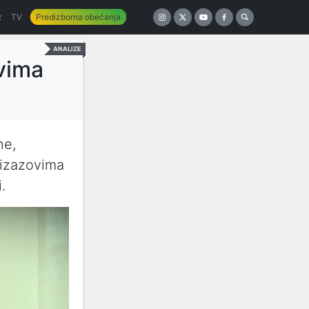
z
TV
Predizborna obećanja
ANALIZE
ovima
ne,
 izazovima
.