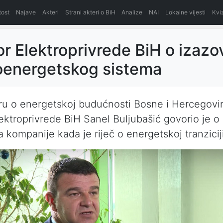
itost
Najave
Akteri
Strani akteri o BiH
Analize
NAI
Lokalne vijesti
Kvi
or Elektroprivrede BiH o izaz
oenergetskog sistema
ru o energetskoj budućnosti Bosne i Hercegovi
lektroprivrede BiH Sanel Buljubašić govorio je o
a kompanije kada je riječ o energetskoj tranziciji