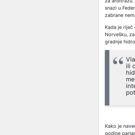
za arbitražu.
snazi u Feder
zabrane nem
Kada je riječ
Norvešku, za
gradnje hidr
Vla
ili
hid
meg
int
pot
Kako je nave
godine parla