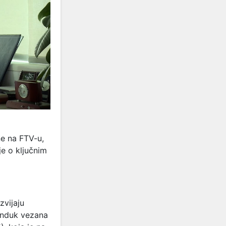
e na FTV-u,
je o ključnim
zvijaju
randuk vezana