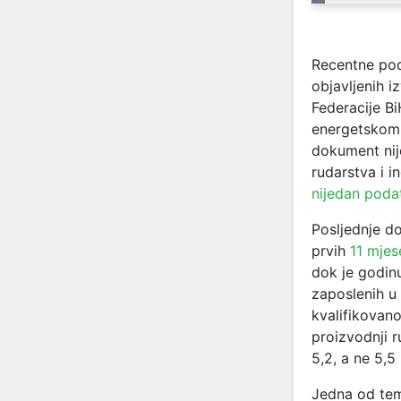
Recentne poda
objavljenih i
Federacije B
energetskom 
dokument nije
rudarstva i i
nijedan poda
Posljednje d
prvih
11 mjes
dok je godinu
zaposlenih u
kvalifikovano
proizvodnji 
5,2, a ne 5,5
Jedna od tema