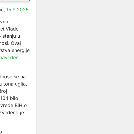
ić,
15.9.2025.
avno
ici Vlade
 stanju u
nosi. Ovaj
rstva energije
 naveden
odnose se na
 tona uglja,
Broj
.104 bilo
ivrede BiH o
izvedeno je
a