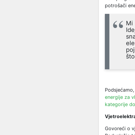
potrošači ene
Mi 
Ide
sna
ele
poj
što
Podsjećamo, 
energije za v
kategorije d
Vjetroelektr
Govoreći o vj