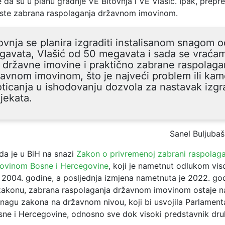
 da su u planu gradnje VE Bitovnja i VE Vlašić. Ipak, prepr
este zabrana raspolaganja državnom imovinom.
ovnja se planira izgraditi instalisanom snagom 
gavata, Vlašić od 50 megavata i sada se vraća
 državne imovine i praktično zabrane raspolaga
avnom imovinom, što je najveći problem ili ka
ticanja u ishodovanju dozvola za nastavak izgr
jekata.
Sanel Buljubaš
a je u BiH na snazi
Zakon o privremenoj zabrani raspolaga
ovinom Bosne i Hercegovine
, koji je nametnut odlukom vi
 2004. godine, a posljednja izmjena nametnuta je 2022. god
akonu, zabrana raspolaganja državnom imovinom ostaje n
snagu zakona na državnom nivou, koji bi usvojila Parlament
sne i Hercegovine, odnosno sve dok visoki predstavnik dru