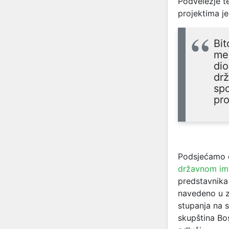
Podveležje te
projektima j
Bit
me
dio
drž
spo
pro
Podsjećamo d
državnom im
predstavnika
navedeno u z
stupanja na 
skupština Bo