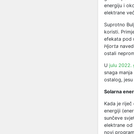
energiju i ok
elektrane ve
Suprotno Bulj
koristi. Prim
efekata pod u
Hjorta
navede
ostali neprom
U
julu 2022.
snaga manja 
ostalog, jesu 
Solarna ener
Kada je riječ
energiji (ene
sunčeve svjet
elektrane od 
novi program