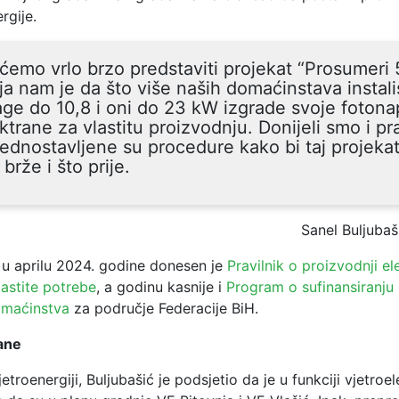
rgije.
ćemo vrlo brzo predstaviti projekat “Prosumeri 
ja nam je da što više naših domaćinstava instal
ge do 10,8 i oni do 23 kW izgrade svoje foton
ktrane za vlastitu proizvodnju. Donijeli smo i pra
ednostavljene su procedure kako bi taj projekat
 brže i što prije.
Sanel Buljubaš
u aprilu 2024. godine donesen je
Pravilnik o proizvodnji el
lastite potrebe
, a godinu kasnije i
Program o sufinansiranju
omaćinstva
za područje Federacije BiH.
ane
etroenergiji, Buljubašić je podsjetio da je u funkciji vjetroe