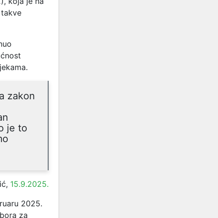
, koja je na
 takve
enuo
ućnost
ijekama.
la zakon
an
 je to
mo
ić,
15.9.2025.
bruaru 2025.
dbora za