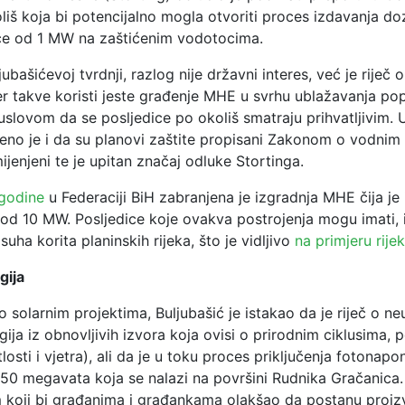
oliš koja bi potencijalno mogla otvoriti proces izdavanja do
će od 1 MW na zaštićenim vodotocima.
ubašićevoj tvrdnji, razlog nije državni interes, već je riječ 
jer takve koristi jeste građenje MHE u svrhu ublažavanja po
slovom da se posljedice po okoliš smatraju prihvatljivim. U
no je i da su planovi zaštite propisani Zakonom o vodnim
ijenjeni te je upitan značaj odluke Stortinga.
 godine
u Federaciji BiH zabranjena je izgradnja MHE čija je 
od 10 MW. Posljedice koje ovakva postrojenja mogu imati,
suha korita planinskih rijeka, što je vidljivo
na primjeru rije
gija
 o solarnim projektima, Buljubašić je istakao da je riječ o ne
rgija iz obnovljivih izvora koja ovisi o prirodnim ciklusima, 
losti i vjetra), ali da je u toku proces priključenja fotonapo
50 megavata koja se nalazi na površini Rudnika Gračanica. 
 koji bi građanima i građankama olakšao da postanu proiz