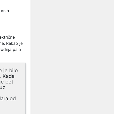
urnih
ektrične
ne. Rekao je
vodnja pala
 je bilo
a. Kada
je pet
 uz
dara od