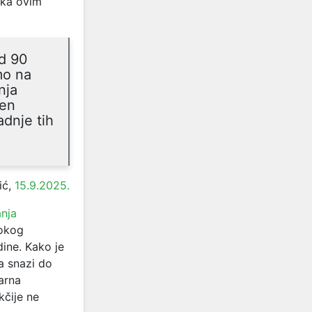
eka ovim
od 90
mo na
nja
men
adnje tih
ić,
15.9.2025.
nja
sokog
ine. Kako je
a snazi do
arna
kčije ne