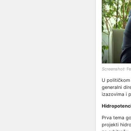
Screenshot
: F
U političkom
generalni dir
izazovima i 
Hidropotenci
Prva tema gos
projekti hid