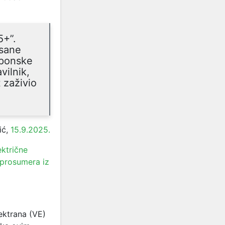
5+”.
isane
aponske
vilnik,
 zaživio
ić,
15.9.2025.
ektrične
 prosumera iz
lektrana (VE)