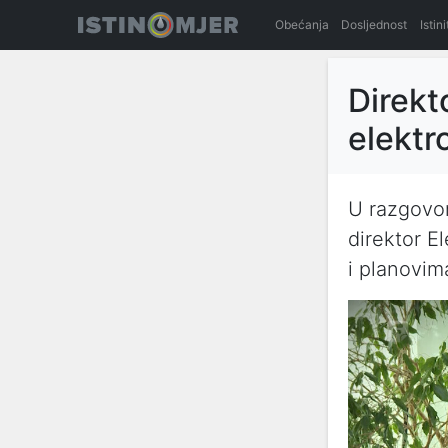
Obećanja
Dosljednost
Istin
Direkt
elektr
U razgovo
direktor E
i planovim