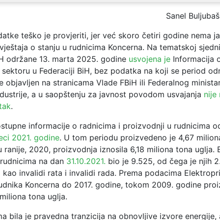
Sanel Buljubaš
tke teško je provjeriti, jer već skoro četiri godine nema j
zvještaja o stanju u rudnicima Koncerna. Na tematskoj sjedn
iH održane 13. marta 2025. godine
usvojena je
Informacija o
sektoru u Federaciji BiH, bez podatka na koji se period od
 objavljen na stranicama Vlade FBiH ili Federalnog minista
ndustrije, a u saopštenju za javnost povodom usvajanja
nije
tak
.
ostupne informacije o radnicima i proizvodnji u rudnicima 
eci 2021. godine
. U tom periodu proizvedeno je 4,67 miliona
 ranije, 2020, proizvodnja iznosila 6,18 miliona tona uglja. 
 rudnicima na dan
31.10.2021.
bio je 9.525, od čega je njih 2
 kao invalidi rata i invalidi rada. Prema podacima Elektropr
rudnika Koncerna do 2017. godine, tokom 2009. godine pro
 miliona tona uglja.
 bila je pravedna tranzicija na obnovljive izvore energije, 