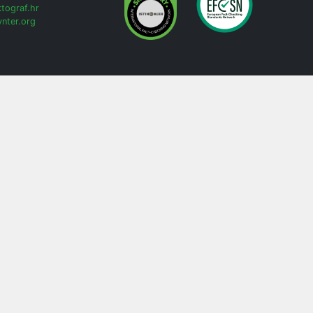
tograf.hr
nter.org