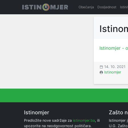
Obećanja
Dosljednost
Istin
Istino
Istinomjer - 
14. 10. 2021
Istinomjer
Istinomjer
Zašto 
Predložite nove sadržaje za
istinomjer.ba
, ili
Istinomjer j
upozorite na neodgovornost političara.
U.G. Zašto