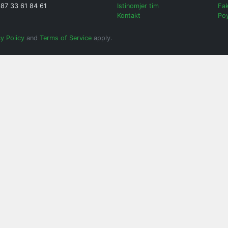
387 33 61 84 61
Istinomjer tim
Fak
Kontakt
Poy
y Policy
and
Terms of Service
apply.