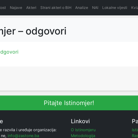
itost
Najave
Akteri
Strani akteri o BiH
Analize
NAI
Lokalne vijesti
Kvi
mjer – odgovori
odgovori
Pitajte Istinomjer!
ne
Linkovi
Pa
e razvila i uređuje organizacija:
O Istinomjeru
Ist
 ne,
info@zastone.ba
Metodologija
Ras