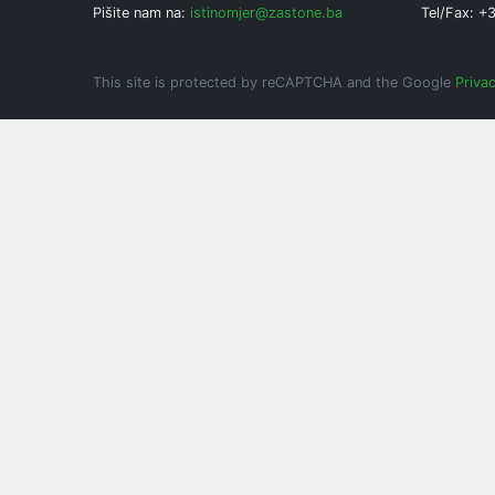
Pišite nam na:
istinomjer@zastone.ba
Tel/Fax: +
This site is protected by reCAPTCHA and the Google
Privac