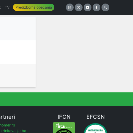
z
TV
Predizborna obećanja
rtneri
IFCN
EFCSN
inomer.rs
krinkavanje.ba