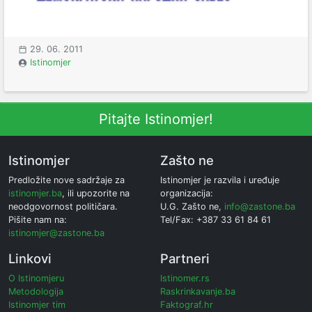
29. 06. 2011
Istinomjer
Pitajte Istinomjer!
Istinomjer
Zašto ne
Predložite nove sadržaje za
Istinomjer je razvila i uređuje
istinomjer.ba
, ili upozorite na
organizacija:
neodgovornost političara.
U.G. Zašto ne,
info@zastone.ba
Pišite nam na:
Tel/Fax: +387 33 61 84 61
istinomjer@zastone.ba
Linkovi
Partneri
O Istinomjeru
Istinomer.rs
Metodologija
Raskrinkavanje.ba
Istinomjer tim
Faktograf.hr