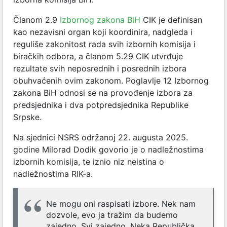
Članom 2.9
Izbornog zakona BiH
CIK je definisan
kao nezavisni organ koji koordinira, nadgleda i
reguliše zakonitost rada svih izbornih komisija i
biračkih odbora, a članom 5.29 CIK utvrđuje
rezultate svih neposrednih i posrednih izbora
obuhvaćenih ovim zakonom. Poglavlje 12 Izbornog
zakona BiH odnosi se na provođenje izbora za
predsjednika i dva potpredsjednika Republike
Srpske.
Na sjednici NSRS održanoj 22. augusta 2025.
godine Milorad Dodik govorio je o nadležnostima
izbornih komisija, te iznio niz neistina o
nadležnostima RIK-a.
Ne mogu oni raspisati izbore. Nek nam
dozvole, evo ja tražim da budemo
zajedno. Svi zajedno. Neka Republička