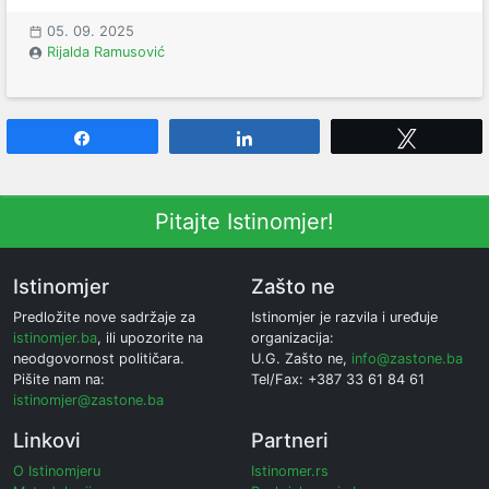
05. 09. 2025
Rijalda Ramusović
Share
Share
Tweet
Pitajte Istinomjer!
Istinomjer
Zašto ne
Predložite nove sadržaje za
Istinomjer je razvila i uređuje
istinomjer.ba
, ili upozorite na
organizacija:
neodgovornost političara.
U.G. Zašto ne,
info@zastone.ba
Pišite nam na:
Tel/Fax: +387 33 61 84 61
istinomjer@zastone.ba
Linkovi
Partneri
O Istinomjeru
Istinomer.rs