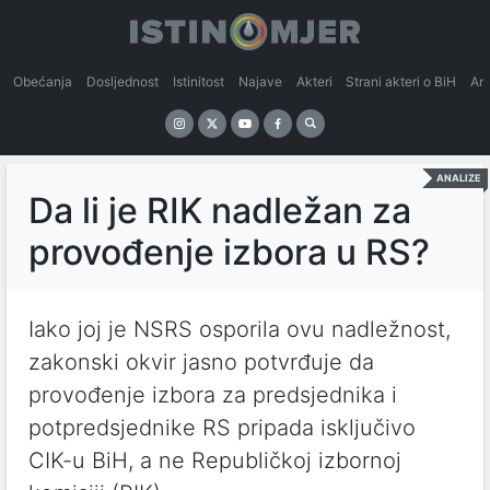
Obećanja
Dosljednost
Istinitost
Najave
Akteri
Strani akteri o BiH
An
ANALIZE
Da li je RIK nadležan za
provođenje izbora u RS?
Iako joj je NSRS osporila ovu nadležnost,
zakonski okvir jasno potvrđuje da
provođenje izbora za predsjednika i
potpredsjednike RS pripada isključivo
CIK-u BiH, a ne Republičkoj izbornoj