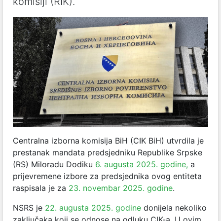
komisiji (RIK).
Centralna izborna komisija BiH (CIK BiH) utvrdila je
prestanak mandata predsjedniku Republike Srpske
(RS) Miloradu Dodiku
6. augusta 2025. godine,
a
prijevremene izbore za predsjednika ovog entiteta
raspisala je za
23. novembar 2025. godine
.
NSRS je
22. augusta 2025. godine
donijela nekoliko
zaključaka koji se odnose na odluku CIK-a. U ovim