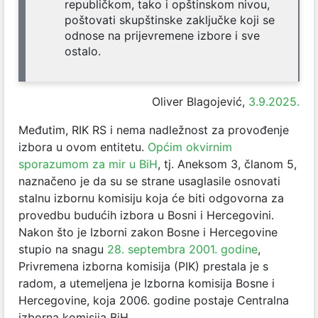
republičkom, tako i opštinskom nivou,
poštovati skupštinske zaključke koji se
odnose na prijevremene izbore i sve
ostalo.
Oliver Blagojević,
3.9.2025.
Međutim, RIK RS i nema nadležnost za provođenje
izbora u ovom entitetu.
Općim okvirnim
sporazumom za mir u BiH
, tj. Aneksom 3, članom 5,
naznačeno je da su se strane usaglasile osnovati
stalnu izbornu komisiju koja će biti odgovorna za
provedbu budućih izbora u Bosni i Hercegovini.
Nakon što je Izborni zakon Bosne i Hercegovine
stupio na snagu
28. septembra 2001. godine
,
Privremena izborna komisija (PIK) prestala je s
radom, a utemeljena je Izborna komisija Bosne i
Hercegovine, koja 2006. godine postaje Centralna
izborna komisija BiH.