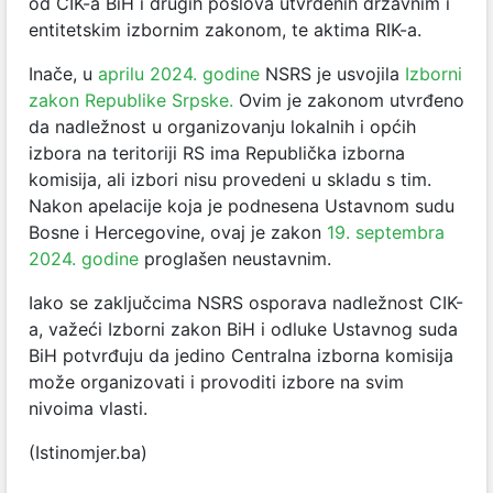
od CIK-a BiH i drugih poslova utvrđenih državnim i
entitetskim izbornim zakonom, te aktima RIK-a.
Inače, u
aprilu 2024. godine
NSRS je usvojila
Izborni
zakon Republike Srpske.
Ovim je zakonom utvrđeno
da nadležnost u organizovanju lokalnih i općih
izbora na teritoriji RS ima Republička izborna
komisija, ali izbori nisu provedeni u skladu s tim.
Nakon apelacije koja je podnesena Ustavnom sudu
Bosne i Hercegovine, ovaj je zakon
19. septembra
2024. godine
proglašen neustavnim.
Iako se zaključcima NSRS osporava nadležnost CIK-
a, važeći Izborni zakon BiH i odluke Ustavnog suda
BiH potvrđuju da jedino Centralna izborna komisija
može organizovati i provoditi izbore na svim
nivoima vlasti.
(Istinomjer.ba)