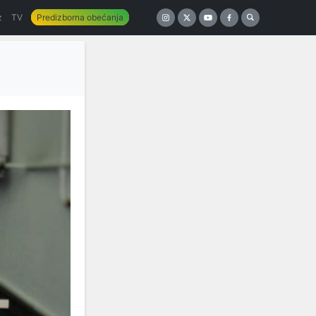
z
TV
Predizborna obećanja