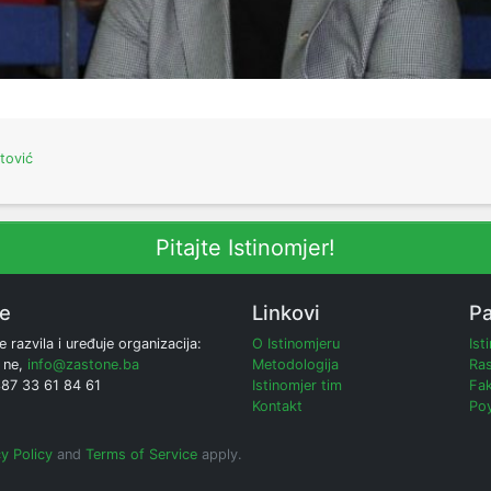
tović
Pitajte Istinomjer!
ne
Linkovi
Pa
e razvila i uređuje organizacija:
O Istinomjeru
Ist
 ne,
info@zastone.ba
Metodologija
Ras
387 33 61 84 61
Istinomjer tim
Fak
Kontakt
Poy
y Policy
and
Terms of Service
apply.