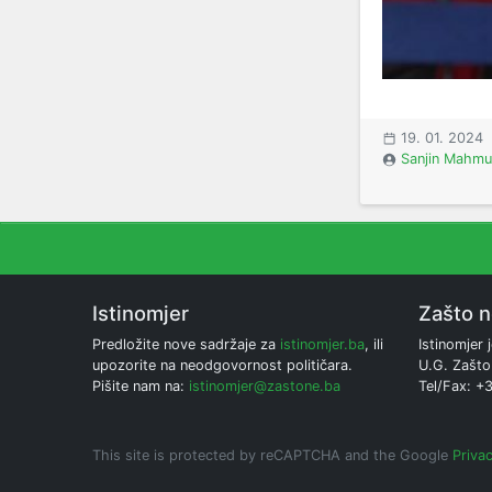
19. 01. 2024
Sanjin Mahmu
Istinomjer
Zašto 
Predložite nove sadržaje za
istinomjer.ba
, ili
Istinomjer j
upozorite na neodgovornost političara.
U.G. Zašto
Pišite nam na:
istinomjer@zastone.ba
Tel/Fax: +
This site is protected by reCAPTCHA and the Google
Privac