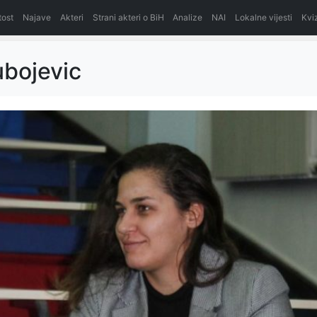
itost
Najave
Akteri
Strani akteri o BiH
Analize
NAI
Lokalne vijesti
Kvi
jubojevic