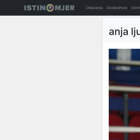
Obećanja
Dosljednost
Istin
anja l