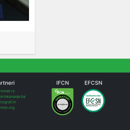
rtneri
IFCN
EFCSN
inomer.rs
krinkavanje.ba
tograf.hr
nter.org