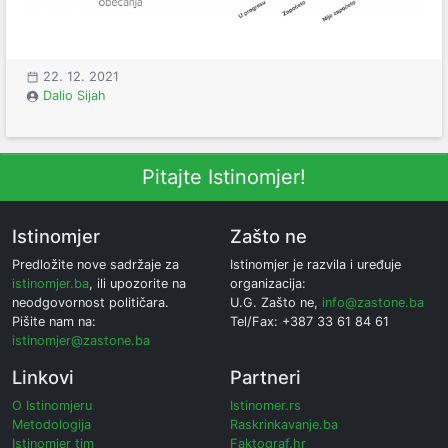
22. 12. 2021
Dalio Sijah
Pitajte Istinomjer!
Istinomjer
Zašto ne
Predložite nove sadržaje za
Istinomjer je razvila i uređuje
istinomjer.ba
, ili upozorite na
organizacija:
neodgovornost političara.
U.G. Zašto ne,
info@zastone.ba
Pišite nam na:
Tel/Fax: +387 33 61 84 61
istinomjer@zastone.ba
Linkovi
Partneri
O Istinomjeru
Istinomer.rs
Metodologija
Raskrinkavanje.ba
Istinomjer tim
Faktograf.hr