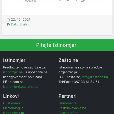
22. 12. 2021
Dalio Sijah
Pitajte Istinomjer!
Istinomjer
Zašto ne
Predložite nove sadržaje za
Istinomjer je razvila i uređuje
istinomjer.ba
, ili upozorite na
organizacija:
neodgovornost političara.
U.G. Zašto ne,
info@zastone.ba
Pišite nam na:
Tel/Fax: +387 33 61 84 61
istinomjer@zastone.ba
Linkovi
Partneri
O Istinomjeru
Istinomer.rs
Metodologija
Raskrinkavanje.ba
Istinomjer tim
Faktograf.hr