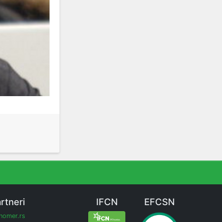
rtneri
IFCN
EFCSN
inomer.rs