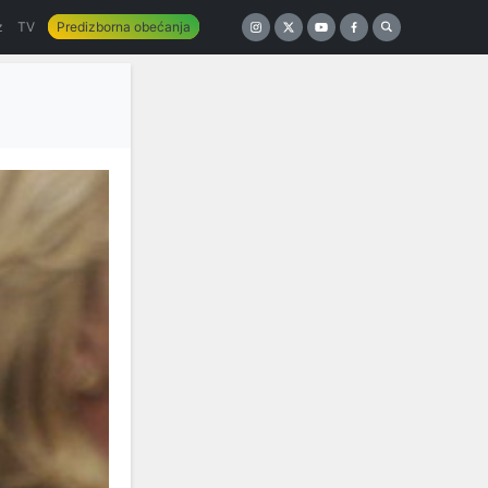
z
TV
Predizborna obećanja