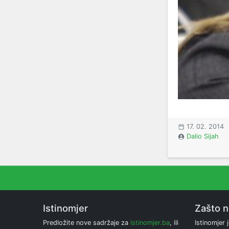
17. 02. 2014
Dalio Sijah
Istinomjer
Zašto 
Predložite nove sadržaje za
istinomjer.ba
, ili
Istinomjer j