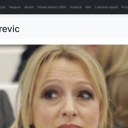
itost
Najave
Akteri
Strani akteri o BiH
Analize
NAI
Lokalne vijesti
Kvi
revic