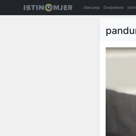
Obećanja
Dosljednost
Istin
pandu