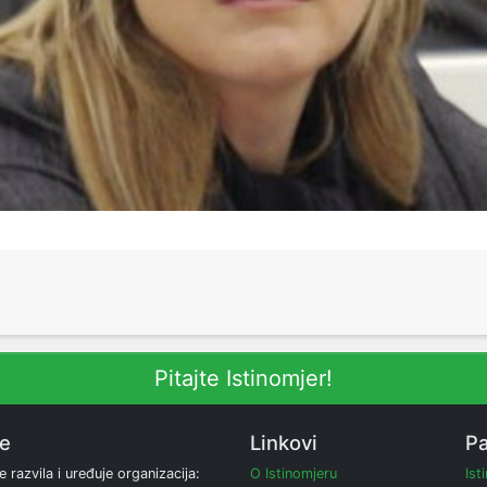
Pitajte Istinomjer!
ne
Linkovi
Pa
e razvila i uređuje organizacija:
O Istinomjeru
Ist