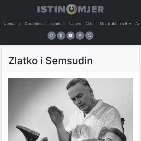
Obećanja
Dosljednost
Istinitost
Najave
Akteri
Strani akteri o BiH
An
Zlatko i Semsudin