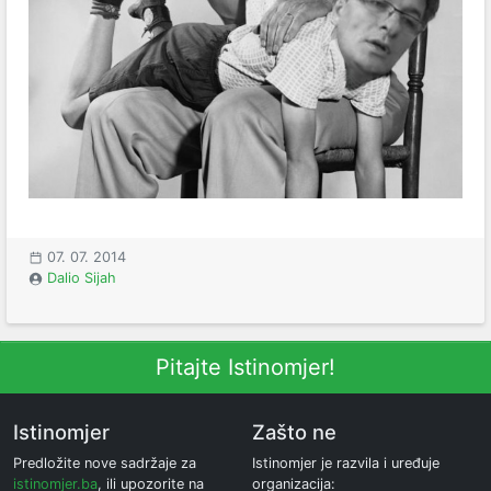
07. 07. 2014
Dalio Sijah
Pitajte Istinomjer!
Istinomjer
Zašto ne
Predložite nove sadržaje za
Istinomjer je razvila i uređuje
istinomjer.ba
, ili upozorite na
organizacija: