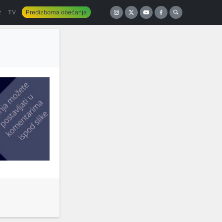
z
TV
Predizborna obećanja