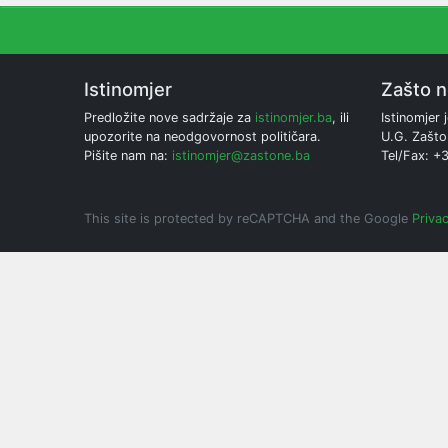
Istinomjer
Zašto 
Predložite nove sadržaje za
istinomjer.ba
, ili
Istinomjer j
upozorite na neodgovornost političara.
U.G. Zašto
Pišite nam na:
istinomjer@zastone.ba
Tel/Fax: +
This site is protected by reCAPTCHA and the Google
Privac