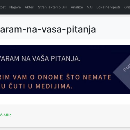
itost
Najave
Akteri
Strani akteri o BiH
Analize
NAI
Lokalne vijesti
Kvi
aram-na-vasa-pitanja
ić-Milić