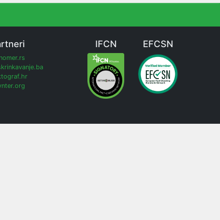
rtneri
IFCN
EFCSN
inomer.rs
krinkavanje.ba
tograf.hr
nter.org