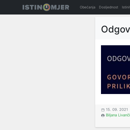
Obećanja
Dosljednost
Istin
Odgov
15. 09. 2021
Biljana Livanč