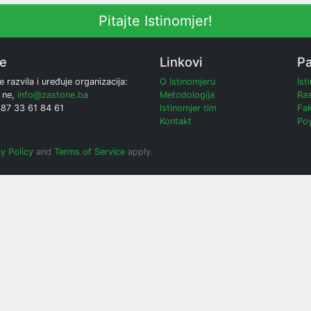
Pitajte Istinomjer!
ne
Linkovi
Pa
e razvila i uređuje organizacija:
O Istinomjeru
Ist
 ne,
info@zastone.ba
Metodologija
Ras
387 33 61 84 61
Istinomjer tim
Fak
Kontakt
Poy
y Policy
and
Terms of Service
apply.