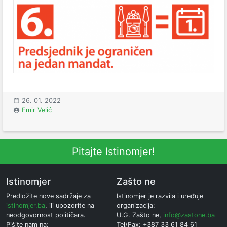
26. 01. 2022
Emir Velić
Pitajte Istinomjer!
Istinomjer
Zašto ne
Predložite nove sadržaje za
Istinomjer je razvila i uređuje
istinomjer.ba
, ili upozorite na
organizacija:
neodgovornost političara.
U.G. Zašto ne,
info@zastone.ba
Pišite nam na:
Tel/Fax: +387 33 61 84 61