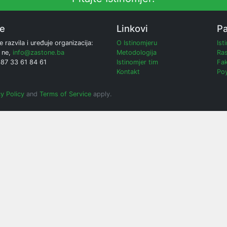
ne
Linkovi
Pa
e razvila i uređuje organizacija:
O Istinomjeru
Ist
 ne,
info@zastone.ba
Metodologija
Ras
387 33 61 84 61
Istinomjer tim
Fak
Kontakt
Poy
y Policy
and
Terms of Service
apply.