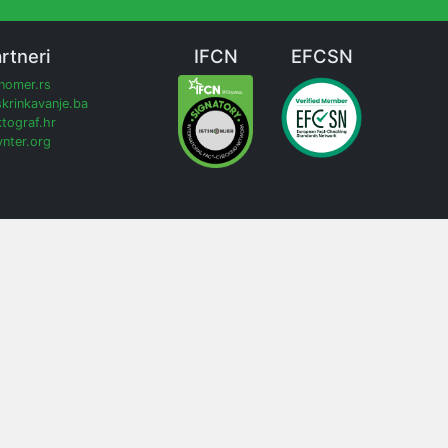
rtneri
IFCN
EFCSN
inomer.rs
krinkavanje.ba
tograf.hr
nter.org