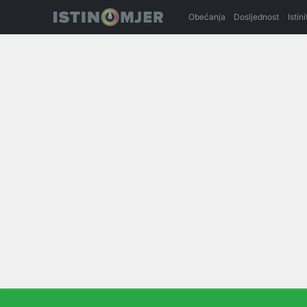
Obećanja
Dosljednost
Istin