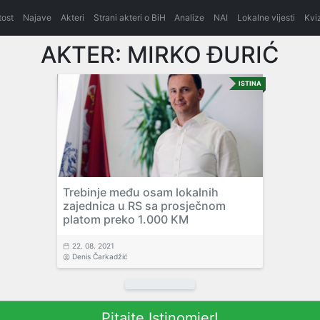
itost
Najave
Akteri
Strani akteri o BiH
Analize
NAI
Lokalne vijesti
Kvi
AKTER:
MIRKO ĐURIĆ
ISTINA
Trebinje među osam lokalnih
zajednica u RS sa prosječnom
platom preko 1.000 KM
22. 08. 2021
Denis Čarkadžić
Pitajte Istinomjer!