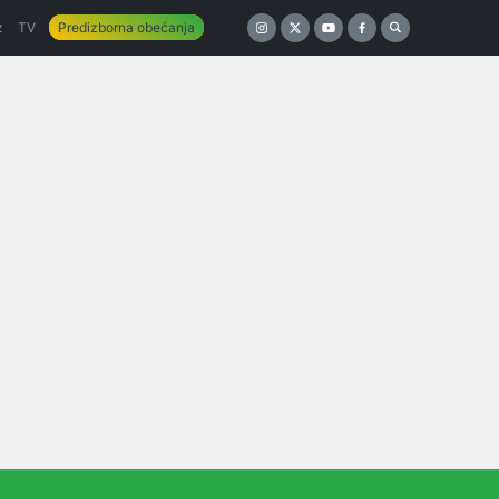
z
TV
Predizborna obećanja