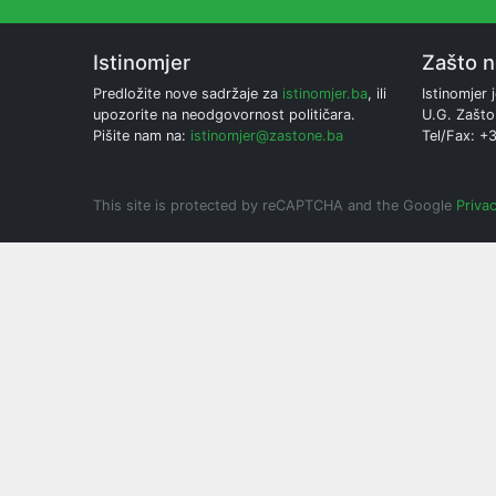
Istinomjer
Zašto 
Predložite nove sadržaje za
istinomjer.ba
, ili
Istinomjer j
upozorite na neodgovornost političara.
U.G. Zašto
Pišite nam na:
istinomjer@zastone.ba
Tel/Fax: +
This site is protected by reCAPTCHA and the Google
Privac