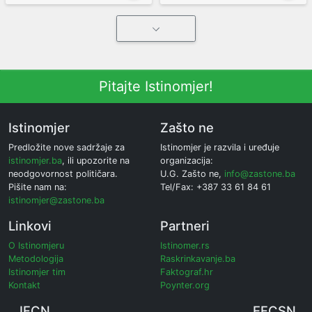
Pitajte Istinomjer!
Istinomjer
Zašto ne
Predložite nove sadržaje za
Istinomjer je razvila i uređuje
istinomjer.ba
, ili upozorite na
organizacija:
neodgovornost političara.
U.G. Zašto ne,
info@zastone.ba
Pišite nam na:
Tel/Fax: +387 33 61 84 61
istinomjer@zastone.ba
Linkovi
Partneri
O Istinomjeru
Istinomer.rs
Metodologija
Raskrinkavanje.ba
Istinomjer tim
Faktograf.hr
Kontakt
Poynter.org
IFCN
EFCSN