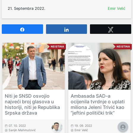
21. Septembra 2022.
Emir Velić
Share
Share
Tweet
NEISTINA
NEISTINA
Niti je SNSD osvojio
Ambasada SAD-a
najveći broj glasova u
ocijenila tvrdnje o uplati
historiji, niti je Republika
miliona Jeleni Trivić kao
Srpska država
“jeftini politički trik”
07. 10. 2022
19. 09. 2022
Sanjin Mahmutović
Emir Velić