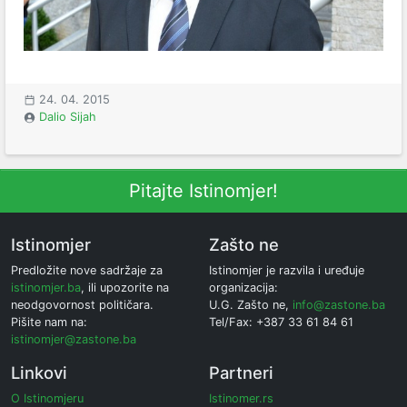
24. 04. 2015
Dalio Sijah
Pitajte Istinomjer!
Istinomjer
Zašto ne
Predložite nove sadržaje za
Istinomjer je razvila i uređuje
istinomjer.ba
, ili upozorite na
organizacija:
neodgovornost političara.
U.G. Zašto ne,
info@zastone.ba
Pišite nam na:
Tel/Fax: +387 33 61 84 61
istinomjer@zastone.ba
Linkovi
Partneri
O Istinomjeru
Istinomer.rs