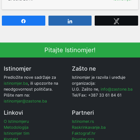
Share
Share
Tweet
Pitajte Istinomjer!
Istinomjer
Zašto ne
Predložite nove sadržaje za
Istinomjer je razvila i uređuje
istinomjer.ba
, ili upozorite na
organizacija:
neodgovornost političara.
U.G. Zašto ne,
info@zastone.ba
Pišite nam na:
Tel/Fax: +387 33 61 84 61
istinomjer@zastone.ba
Linkovi
Partneri
O Istinomjeru
Istinomer.rs
Metodologija
Raskrinkavanje.ba
Istinomjer tim
Faktograf.hr
Kontakt
Poynter.org