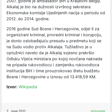
2007. godine je ambasador BiH u Kraljevini Belgiji.
Alkalaj je bio na dužnosti izvršnog sekretara
Ekonomske komisije Ujedinjenih nacija u periodu od
2012. do 2014. godine.
2016 godine Sud Bosne i Hercegovine, odjel II za
organizirani kriminal, privredni kriminal i korupciju,
je donio oslobađajuću presudu u predmetu koji se
na Sudu vodio protiv Alkalaja. Tužilaštvo je u
optužnici navelo da je Alkalaj svjesno prekršio
Odluku Vijeća ministara po kojoj novčana naknada
ne pripada rukovodiocu i zamjeniku rukovodioca
institucija BiH i time prouzrokovao štetu budžetu
Bosne i Hercegovine u iznosu od 13.418,59 KM.
Izvor:
Wikipedia
2. Juna 2011.
Istinomjer