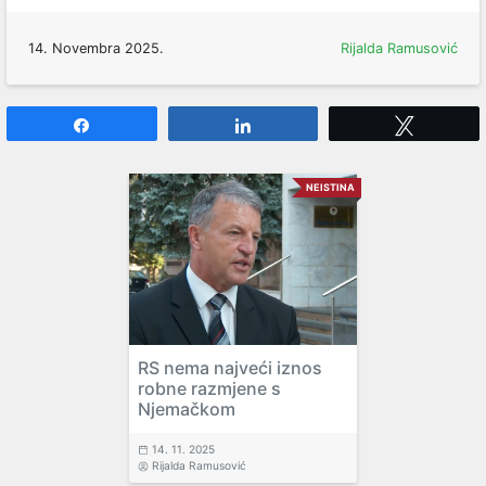
14. Novembra 2025.
Rijalda Ramusović
Share
Share
Tweet
NEISTINA
RS nema najveći iznos
robne razmjene s
Njemačkom
14. 11. 2025
Rijalda Ramusović