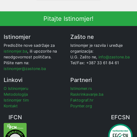
Pitajte Istinomjer!
Istinomjer
Zašto ne
Predložite nove sadržaje za
Istinomjer je razvila i uređuje
istinomjer.ba
, ili upozorite na
organizacija:
neodgovornost političara.
U.G. Zašto ne,
info@zastone.ba
Pišite nam na:
Tel/Fax: +387 33 61 84 61
istinomjer@zastone.ba
Linkovi
Partneri
O Istinomjeru
Istinomer.rs
Metodologija
Raskrinkavanje.ba
Istinomjer tim
Faktograf.hr
Kontakt
Poynter.org
IFCN
EFCSN