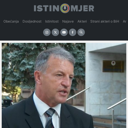
Obećanja
Dosljednost
Istinitost
Najave
Akteri
Strani akteri o BiH
An