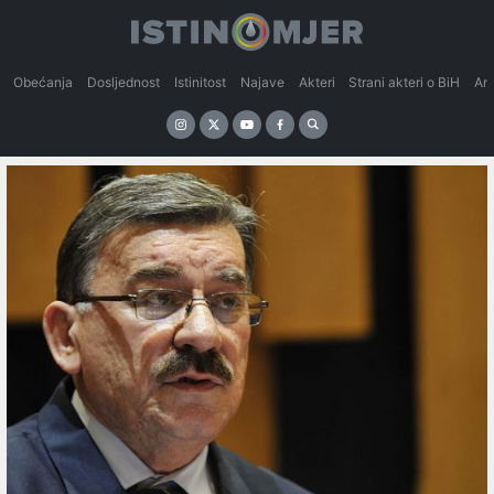
Obećanja
Dosljednost
Istinitost
Najave
Akteri
Strani akteri o BiH
An