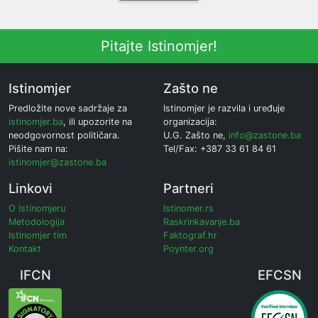
Pitajte Istinomjer!
Istinomjer
Zašto ne
Predložite nove sadržaje za
Istinomjer je razvila i uređuje
istinomjer.ba
, ili upozorite na
organizacija:
neodgovornost političara.
U.G. Zašto ne,
info@zastone.ba
Pišite nam na:
Tel/Fax: +387 33 61 84 61
istinomjer@zastone.ba
Linkovi
Partneri
O Istinomjeru
Istinomer.rs
Metodologija
Raskrinkavanje.ba
Istinomjer tim
Faktograf.hr
Kontakt
Poynter.org
IFCN
EFCSN