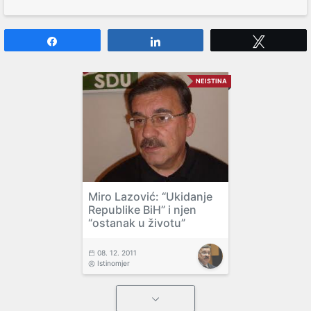
Share
Share
Tweet
NEISTINA
Miro Lazović: “Ukidanje
Republike BiH” i njen
“ostanak u životu”
08. 12. 2011
Istinomjer