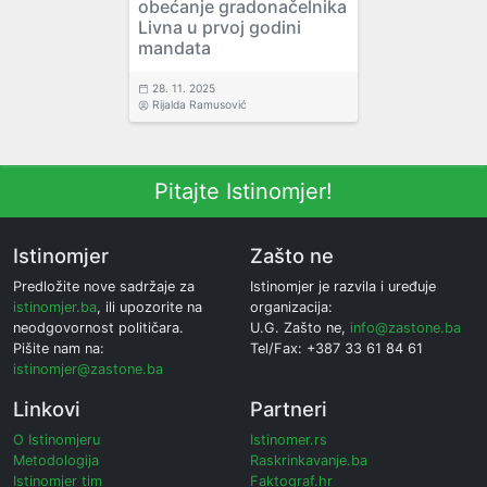
obećanje gradonačelnika
Livna u prvoj godini
mandata
28. 11. 2025
Rijalda Ramusović
Pitajte Istinomjer!
Istinomjer
Zašto ne
Predložite nove sadržaje za
Istinomjer je razvila i uređuje
istinomjer.ba
, ili upozorite na
organizacija:
neodgovornost političara.
U.G. Zašto ne,
info@zastone.ba
Pišite nam na:
Tel/Fax: +387 33 61 84 61
istinomjer@zastone.ba
Linkovi
Partneri
O Istinomjeru
Istinomer.rs
Metodologija
Raskrinkavanje.ba
Istinomjer tim
Faktograf.hr