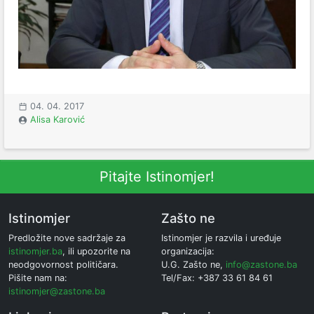
04. 04. 2017
Alisa Karović
Pitajte Istinomjer!
Istinomjer
Zašto ne
Predložite nove sadržaje za
Istinomjer je razvila i uređuje
istinomjer.ba
, ili upozorite na
organizacija:
neodgovornost političara.
U.G. Zašto ne,
info@zastone.ba
Pišite nam na:
Tel/Fax: +387 33 61 84 61
istinomjer@zastone.ba