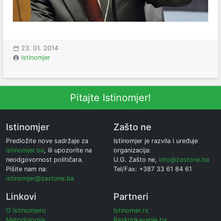
23. 01. 2014
Istinomjer
Pitajte Istinomjer!
Istinomjer
Zašto ne
Predložite nove sadržaje za
Istinomjer je razvila i uređuje
istinomjer.ba
, ili upozorite na
organizacija:
neodgovornost političara.
U.G. Zašto ne,
info@zastone.ba
Pišite nam na:
Tel/Fax: +387 33 61 84 61
istinomjer@zastone.ba
Linkovi
Partneri
O Istinomjeru
Istinomer.rs
Metodologija
Raskrinkavanje.ba