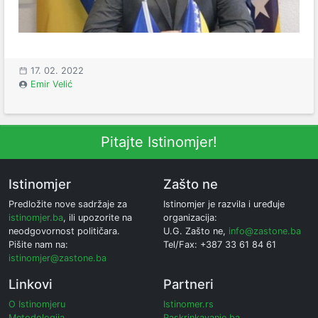
17. 02. 2022
Emir Velić
Pitajte Istinomjer!
Istinomjer
Zašto ne
Predložite nove sadržaje za
Istinomjer je razvila i uređuje
istinomjer.ba
, ili upozorite na
organizacija:
neodgovornost političara.
U.G. Zašto ne,
info@zastone.ba
Pišite nam na:
Tel/Fax: +387 33 61 84 61
istinomjer@zastone.ba
Linkovi
Partneri
O Istinomjeru
Istinomer.rs
Metodologija
Raskrinkavanje.ba