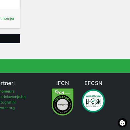
stinomjer
Tweet
rtneri
IFCN
EFCSN
inomer.rs
krinkavanje.ba
tograf.hr
nter.org