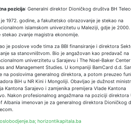
na pozicija
: Generalni direktor Dioničkog društva BH Tele
je 1972. godine, a fakultetsko obrazovanje je stekao na
acionalnom islamskom univerzitetu u Maleziji, gdje je 2000.
 stekao zvanje magistra ekonomije.
ao je poslove vođe tima za BBI finansiranje i direktora Sek
anje sa stanovništvom. Bio je angažovan kao predavač na
acionalnom univerzitetu u Sarajevu i The Noel-Baker Center
ss and Management Studies. U kompaniji BamCard d.d. Sa
je na poslovima generalnog direktora, a potom preuzeo fun
dora BiH u NR Kini i Mongoliji. Obavljao je dužnost minist
ija Kantona Sarajevo i zamjenika premijera Vlade Kantona
vo. Nakon profesionalnog angažmana na poziciji direktora
f Albania imenovan je za generalnog direktora Dioničkog 
lecom.
oslobodjenje.ba;
horizontikapitala.ba