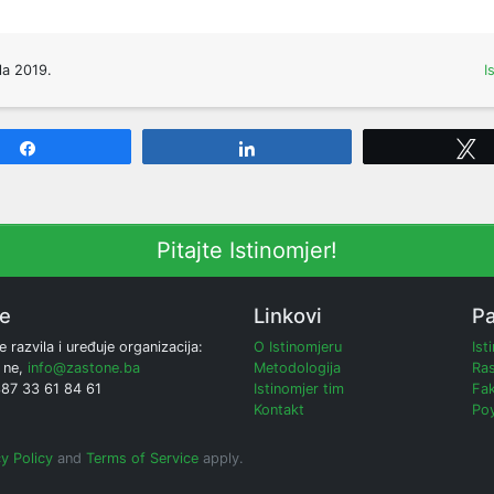
la 2019.
I
Share
Share
Pitajte Istinomjer!
ne
Linkovi
Pa
e razvila i uređuje organizacija:
O Istinomjeru
Ist
 ne,
info@zastone.ba
Metodologija
Ras
387 33 61 84 61
Istinomjer tim
Fak
Kontakt
Poy
y Policy
and
Terms of Service
apply.