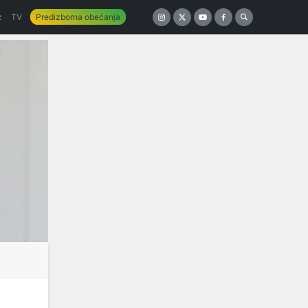
z
TV
Predizborna obećanja