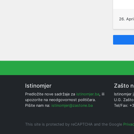
26. Apri
Istinomjer
Zašto 
Predložite nove sadržaje za
istinomjer.ba
, ili
Istinomjer j
upozorite na neodgovornost političara.
U.G. Zašto
Pišite nam na:
istinomjer@zastone.ba
Tel/Fax: +
This site is protected by reCAPTCHA and the Google
Privac