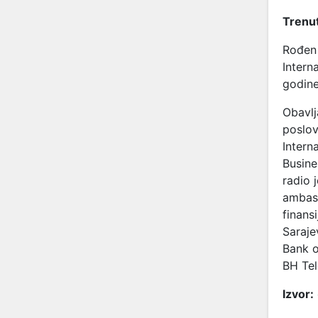
Trenut
Rođen 
Intern
godine
Obavlj
poslov
Intern
Busine
radio 
ambasa
finans
Saraje
Bank o
BH Te
Izvor: