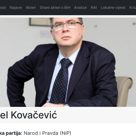
itost
Najave
Akteri
Strani akteri o BiH
Analize
NAI
Lokalne vijesti
Kvi
el Kovačević
ka partija:
Narod i Pravda (NiP)