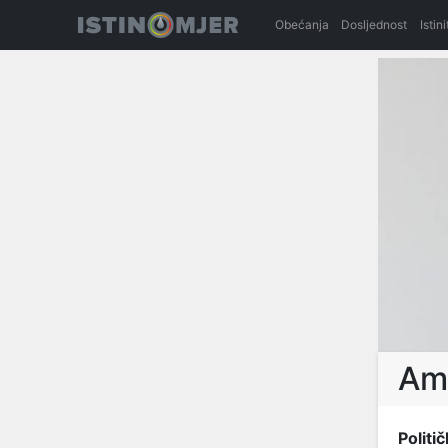
Obećanja
Dosljednost
Istin
Am
Politič