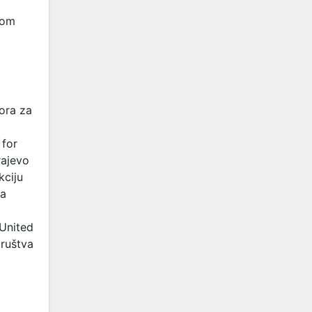
com
tora za
 for
rajevo
kciju
ra
 United
društva