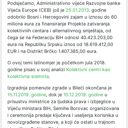
Podsjećamo, Administrativno vijeće Razvojne banke
Vijeća Europe (CEB) još je
25.01.2013
. godine
odobrilo Bosni i Hercegovini zajam u iznosu do 60
miliona eura za finansiranje Projekta zatvaranja
kolektivnih centara i alternativnog smještaja, od
čega se na Federaciju BiH odnosi 40.423.203,00
eura na Republiku Srpsku iznos od 18.619.412,00
EUR i na Distrikt Brčko 1.407.385,00 eura.
O ovoj temi Istinomjer je početkom jula 2018.
godine pisao u svoj analizi
Kolektivni centri kao
kolektivna sramota
.
Izgradnja pomenute zgrade u Bileći okončana je
15.11.2019. godine
, dok je
10.12.2019. godine
u
prisustvu ministrice za ljudska prava i izbjeglice u
Vijeću ministara BiH, Semihe Borovac organizovana
i ceremonija predaje ključeva i useljenja korisnika u
novoizgrađene stanove, a koji će ostati u trajnom