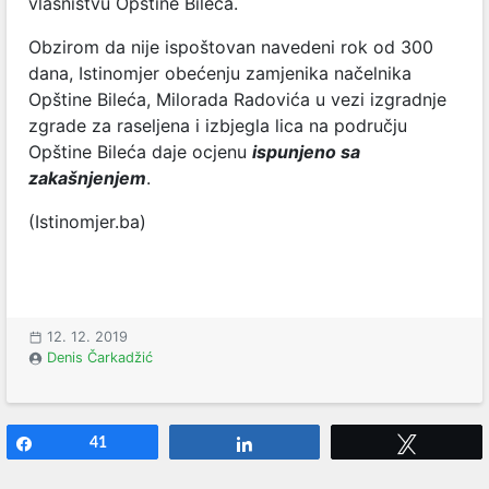
vlasništvu Opštine Bileća.
Obzirom da nije ispoštovan navedeni rok od 300
dana, Istinomjer obećenju zamjenika načelnika
Opštine Bileća, Milorada Radovića u vezi izgradnje
zgrade za raseljena i izbjegla lica na području
Opštine Bileća daje ocjenu
ispunjeno sa
zakašnjenjem
.
(Istinomjer.ba)
12. 12. 2019
Denis Čarkadžić
Share
41
Share
Tweet