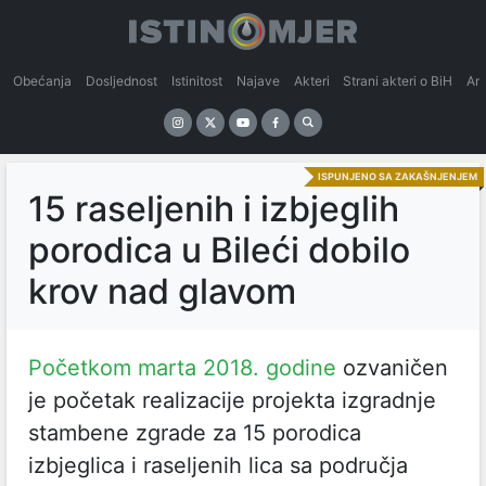
Obećanja
Dosljednost
Istinitost
Najave
Akteri
Strani akteri o BiH
An
ISPUNJENO SA ZAKAŠNJENJEM
15 raseljenih i izbjeglih
porodica u Bileći dobilo
krov nad glavom
Početkom marta 2018. godine
ozvaničen
je početak realizacije projekta izgradnje
stambene zgrade za 15 porodica
izbjeglica i raseljenih lica sa područja