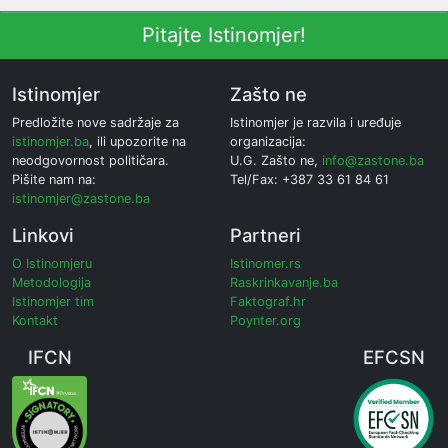
Pitajte Istinomjer!
Istinomjer
Zašto ne
Predložite nove sadržaje za
Istinomjer je razvila i uređuje
istinomjer.ba
, ili upozorite na
organizacija:
neodgovornost političara.
U.G. Zašto ne,
info@zastone.ba
Pišite nam na:
Tel/Fax: +387 33 61 84 61
istinomjer@zastone.ba
Linkovi
Partneri
O Istinomjeru
Istinomer.rs
Metodologija
Raskrinkavanje.ba
Istinomjer tim
Faktograf.hr
Kontakt
Poynter.org
IFCN
EFCSN