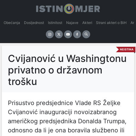
Obećanja
Dosljednost
Istinitost
Najave
Akteri
Strani akteri o BiH
An
NEISTINA
Cvijanović u Washingtonu
privatno o državnom
trošku
Prisustvo predsjednice Vlade RS Željke
Cvijanović inauguraciji novoizabranog
američkog predsjednika Donalda Trumpa,
odnosno da li je ona boravila službeno ili