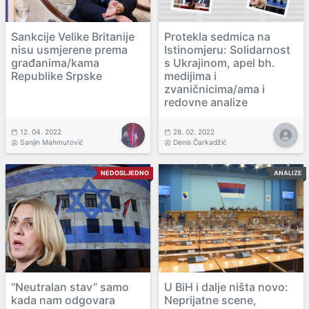
Sankcije Velike Britanije
Protekla sedmica na
nisu usmjerene prema
Istinomjeru: Solidarnost
građanima/kama
s Ukrajinom, apel bh.
Republike Srpske
medijima i
zvaničnicima/ama i
redovne analize
12. 04. 2022
28. 02. 2022
Sanjin Mahmutović
Denis Čarkadžić
NEDOSLJEDNO
ANALIZE
“Neutralan stav” samo
U BiH i dalje ništa novo:
kada nam odgovara
Neprijatne scene,