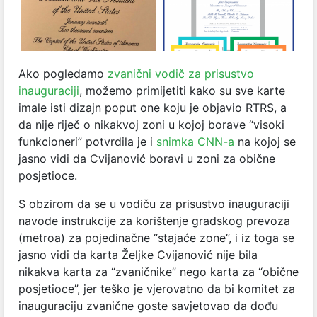
Ako pogledamo
zvanični vodič za prisustvo
inauguraciji
, možemo primijetiti kako su sve karte
imale isti dizajn poput one koju je objavio RTRS, a
da nije riječ o nikakvoj zoni u kojoj borave “visoki
funkcioneri” potvrdila je i
snimka CNN-a
na kojoj se
jasno vidi da Cvijanović boravi u zoni za obične
posjetioce.
S obzirom da se u vodiču za prisustvo inauguraciji
navode instrukcije za korištenje gradskog prevoza
(metroa) za pojedinačne “stajaće zone”, i iz toga se
jasno vidi da karta Željke Cvijanović nije bila
nikakva karta za “zvaničnike” nego karta za “obične
posjetioce”, jer teško je vjerovatno da bi komitet za
inauguraciju zvanične goste savjetovao da dođu