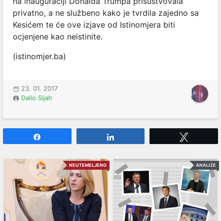
na inauguraciji Donalda Trumpa prisustvovala
privatno, a ne službeno kako je tvrdila zajedno sa
Kesićem te će ove izjave od Istinomjera biti
ocjenjene kao neistinite.
(istinomjer.ba)
23. 01. 2017
Dalio Sijah
Share
Share
Tweet
NEUTEMELJENO
ANALIZE