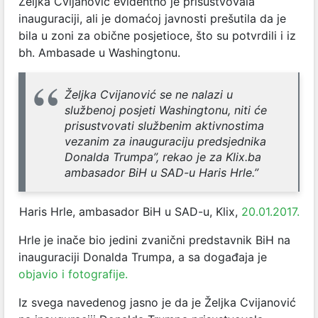
Željka Cvijanović evidentno je prisustvovala
inauguraciji, ali je domaćoj javnosti prešutila da je
bila u zoni za obične posjetioce, što su potvrdili i iz
bh. Ambasade u Washingtonu.
Željka Cvijanović se ne nalazi u
službenoj posjeti Washingtonu, niti će
prisustvovati službenim aktivnostima
vezanim za inauguraciju predsjednika
Donalda Trumpa”, rekao je za Klix.ba
ambasador BiH u SAD-u Haris Hrle.”
Haris Hrle, ambasador BiH u SAD-u, Klix,
20.01.2017.
Hrle je inače bio jedini zvanični predstavnik BiH na
inauguraciji Donalda Trumpa, a sa događaja je
objavio i fotografije.
Iz svega navedenog jasno je da je Željka Cvijanović