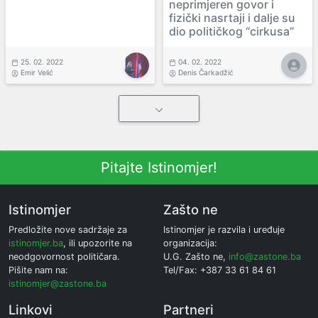
neprimjeren govor i
fizički nasrtaji i dalje su
dio političkog “cirkusa”
25. 02. 2022
04. 02. 2022
Emir Velić
Denis Čarkadžić
Pitajte Istinomjer!
Istinomjer
Zašto ne
Predložite nove sadržaje za
Istinomjer je razvila i uređuje
istinomjer.ba
, ili upozorite na
organizacija:
neodgovornost političara.
U.G. Zašto ne,
info@zastone.ba
Pišite nam na:
Tel/Fax: +387 33 61 84 61
istinomjer@zastone.ba
Linkovi
Partneri